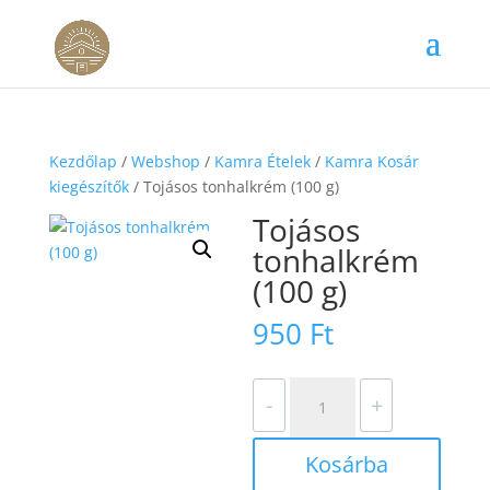
Kezdőlap
/
Webshop
/
Kamra Ételek
/
Kamra Kosár
kiegészítők
/ Tojásos tonhalkrém (100 g)
Tojásos
tonhalkrém
(100 g)
950
Ft
Tojásos
-
+
tonhalkrém
(100
Kosárba
g)
mennyiség