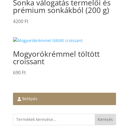
Sonka válogatás termelői és
prémium sonkákból (200 g)
4200
Ft
Mogyorókrémmel töltött
croissant
690
Ft
Belépés
Keresés