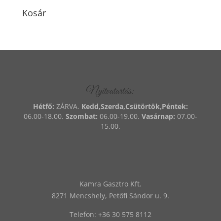
Kosár
Nyitvatartás:
Hétfő:
ZÁRVA.
Kedd,Szerda,Csütörtök,Péntek:
06.00-18.00.
Szombat:
06.00-19.00.
Vasárnap:
07.00-
15.00.
Kamra Gasztro Kft.
8271 Mencshely, Petőfi Sándor u. 9.
Telefon:
‭+36 30 575 8112