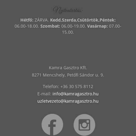
Nyitvatartás:
Hétfő:
ZÁRVA.
Kedd,Szerda,Csütörtök,Péntek:
06.00-18.00.
Szombat:
06.00-19.00.
Vasárnap:
07.00-
15.00.
Kamra Gasztro Kft.
8271 Mencshely, Petőfi Sándor u. 9.
Telefon:
‭+36 30 575 8112
E-mail:
info@kamragasztro.hu
uzletvezeto@kamragasztro.hu