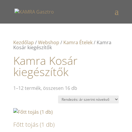
Kezdőlap
/
Webshop
/
Kamra Ételek
/ Kamra
Kosár kiegészítők
Kamra Kosár
kiegészítők
Sorted
1–12 termék, összesen 16 db
by
price:
low
to
high
Főtt tojás (1 db)