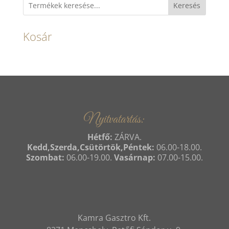
Keresés
Kosár
Nyitvatartás:
Hétfő:
ZÁRVA.
Kedd,Szerda,Csütörtök,Péntek:
06.00-18.00.
Szombat:
06.00-19.00.
Vasárnap:
07.00-15.00.
Kamra Gasztro Kft.