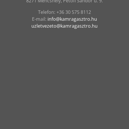
8271 Mencshely, Petőfi Sándor u. 9.
Telefon:
‭+36 30 575 8112
E-mail:
info@kamragasztro.hu
uzletvezeto@kamragasztro.hu