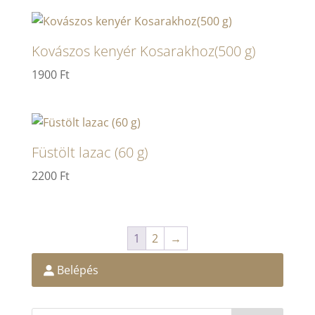
Kovászos kenyér Kosarakhoz(500 g)
1900
Ft
Füstölt lazac (60 g)
2200
Ft
1
2
→
Belépés