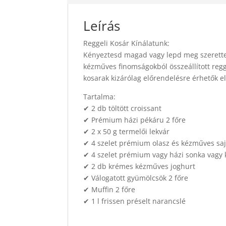
Leírás
Reggeli Kosár Kínálatunk:
Kényeztesd magad vagy lepd meg szerette
kézműves finomságokból összeállított regge
kosarak kizárólag előrendelésre érhetők el
Tartalma:
✔ 2 db töltött croissant
✔ Prémium házi pékáru 2 főre
✔ 2 x 50 g termelői lekvár
✔ 4 szelet prémium olasz és kézműves saj
✔ 4 szelet prémium vagy házi sonka vagy
✔ 2 db krémes kézműves joghurt
✔ Válogatott gyümölcsök 2 főre
✔ Muffin 2 főre
✔ 1 l frissen préselt narancslé