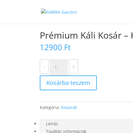
Kezdőlap
/
Webshop
/
Kamra Ételek
/
Kosarak
/
Prémium Káli Kosár –
12900
Ft
Prémium
-
+
Káli
Kosár
Kosárba teszem
–
Két
személyes
gourmet
Kategória:
Kosarak
élmény
mennyiség
Leírás
További információk