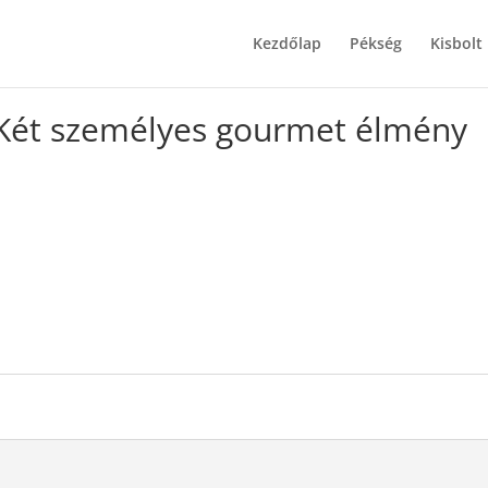
Kezdőlap
Pékség
Kisbolt
 Prémium Káli Kosár – Két személyes gourmet élmény
 Két személyes gourmet élmény