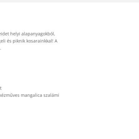
idet helyi alapanyagokból,
li és piknik kosarainkkal! A
.
t
 kézműves mangalica szalámi