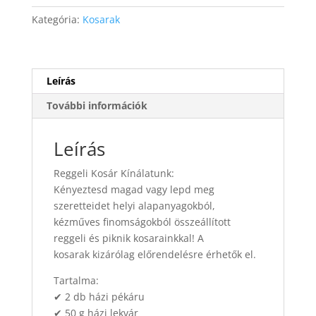
személyes
Kategória:
Kosarak
reggeli
kosár
mennyiség
Leírás
További információk
Leírás
Reggeli Kosár Kínálatunk:
Kényeztesd magad vagy lepd meg
szeretteidet helyi alapanyagokból,
kézműves finomságokból összeállított
reggeli és piknik kosarainkkal! A
kosarak kizárólag előrendelésre érhetők el.
Tartalma:
✔ 2 db házi pékáru
✔ 50 g házi lekvár