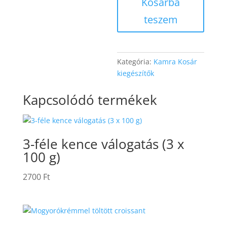
Kosárba
(3
x
teszem
30
g)
mennyiség
Kategória:
Kamra Kosár
kiegészítők
Kapcsolódó termékek
3-féle kence válogatás (3 x
100 g)
2700
Ft