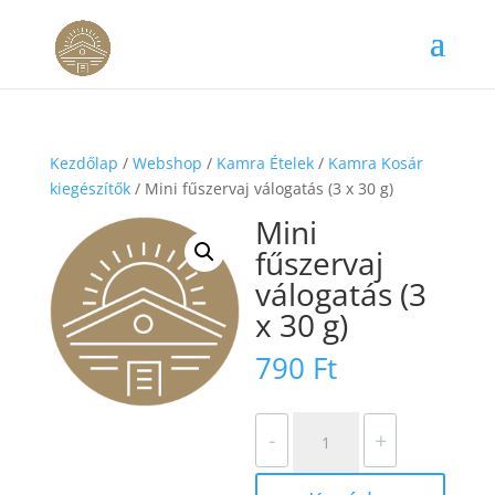
Kezdőlap
/
Webshop
/
Kamra Ételek
/
Kamra Kosár
kiegészítők
/ Mini fűszervaj válogatás (3 x 30 g)
Mini
fűszervaj
válogatás (3
x 30 g)
790
Ft
Mini
-
+
fűszervaj
válogatás