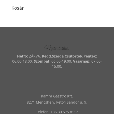
Kosár
Nyitvatartás:
Hétfő:
ZÁRVA.
Kedd,Szerda,Csütörtök,Péntek:
06.00-18.00.
Szombat:
06.00-19.00.
Vasárnap:
07.00-
15.00.
Kamra Gasztro Kft.
8271 Mencshely, Petőfi Sándor u. 9.
Telefon:
‭+36 30 575 8112