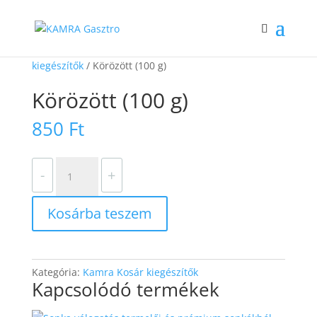
Kezdőlap
/
Webshop
/
Kamra Ételek
/
Kamra Kosár
kiegészítők
/ Körözött (100 g)
Körözött (100 g)
850
Ft
Körözött
-
+
(100
g)
Kosárba teszem
mennyiség
Kategória:
Kamra Kosár kiegészítők
Kapcsolódó termékek