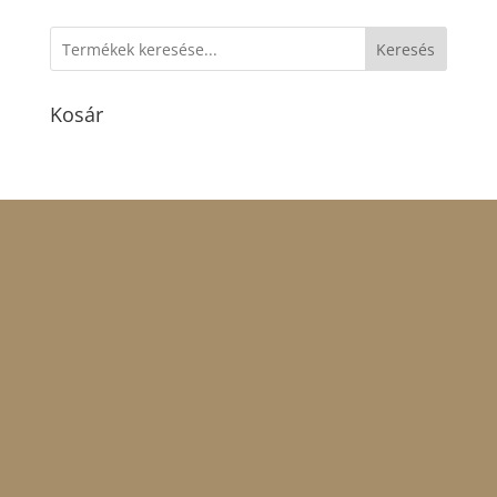
Keresés
Kosár
Nyitvatartás:
Hétfő:
ZÁRVA.
Kedd,Szerda,Csütörtök,Péntek:
06.00-18.00.
Szombat:
06.00-19.00.
Vasárnap:
07.00-
15.00.