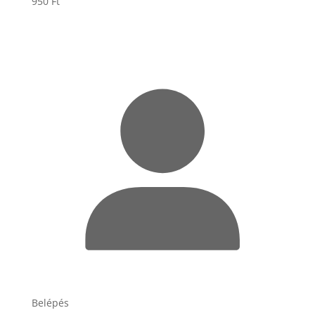
950
Ft
Belépés