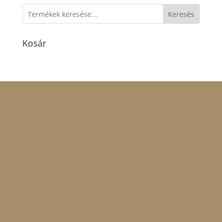
Keresés
Kosár
Nyitvatartás:
Hétfő:
ZÁRVA.
Kedd,Szerda,Csütörtök,Péntek:
06.00-18.00.
Szombat:
06.00-19.00.
Vasárnap:
07.00-
15.00.
Kamra Gasztro Kft.