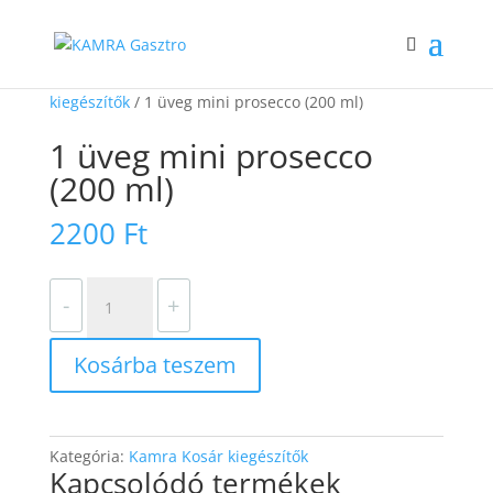
Kezdőlap
/
Webshop
/
Kamra Ételek
/
Kamra Kosár
kiegészítők
/ 1 üveg mini prosecco (200 ml)
1 üveg mini prosecco
(200 ml)
2200
Ft
1
-
+
üveg
mini
Kosárba teszem
prosecco
(200
ml)
mennyiség
Kategória:
Kamra Kosár kiegészítők
Kapcsolódó termékek