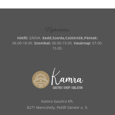
Nyitvatartás:
Hétfő:
ZÁRVA.
Kedd,Szerda,Csütörtök,Péntek:
06.00-18.00.
Szombat:
06.00-19.00.
Vasárnap:
07.00-
15.00.
Kamra Gasztro Kft.
8271 Mencshely, Petőfi Sándor u. 9.