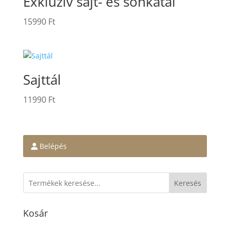
Exkluzív sajt- és sonkatál
15990
Ft
Sajttál
11990
Ft
Belépés
Keresés
Kosár