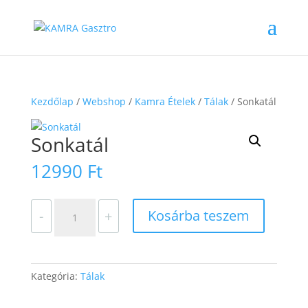
Kezdőlap
/
Webshop
/
Kamra Ételek
/
Tálak
/ Sonkatál
Sonkatál
12990
Ft
Sonkatál
Kosárba teszem
-
+
mennyiség
Kategória:
Tálak