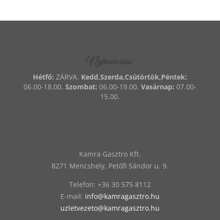
Nyitvatartás:
Hétfő:
ZÁRVA.
Kedd,Szerda,Csütörtök,Péntek:
06.00-18.00.
Szombat:
06.00-19.00.
Vasárnap:
07.00-
15.00.
Kamra Gasztro Kft.
8271 Mencshely, Petőfi Sándor u. 9.
Telefon:
‭+36 30 575 8112
E-mail:
info@kamragasztro.hu
uzletvezeto@kamragasztro.hu