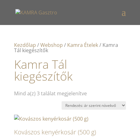
Kezdőlap
/
Webshop
/
Kamra Ételek
/ Kamra
Tál kiegészítők
Kamra Tál
kiegészítők
Sorted
Mind a(z) 3 találat megjelenítve
by
price:
low
to
high
Kovászos kenyérkosár (500 g)