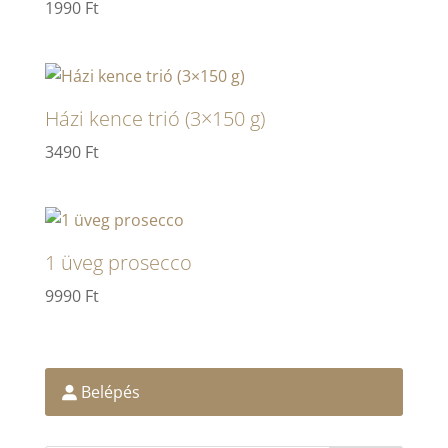
1990
Ft
Házi kence trió (3×150 g)
3490
Ft
1 üveg prosecco
9990
Ft
Belépés